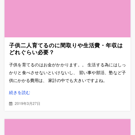
へ
移
動
子供二人育てるのに間取りや生活費・年収は
どれぐらい必要？
子供を育てるのはお金がかかります。。 生活する為にはしっ
かりと食べさせないといけないし、 習い事や部活、塾など子
供にかかる費用は、 家計の中でも大きいですよね。
続きを読む
2019年3月27日