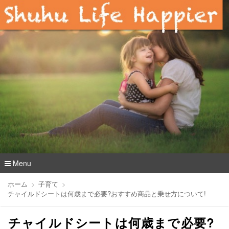
Menu
コ
ホーム
子育て
ン
チャイルドシートは何歳まで必要?おすすめ商品と乗せ方について!
テ
ン
チャイルドシートは何歳まで必要?
ツ