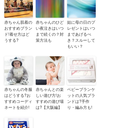
赤ちゃん肌着の
赤ちゃんのひど
姑に母の日のプ
おすすめブラン
い夜泣きはいつ
レゼントはいつ
ド!着せ方はど
まで続くの？対
まであげるべ
うする?
策方法も
き？スルーして
もいい？
赤ちゃんの冬服
赤ちゃんとの楽
ベビーブランケ
はどうする?お
しい遊び方!お
ットの人気ブラ
すすめコーディ
すすめの遊び場
ンドは?手作
ネートを紹介!
は?【大阪編】
り・編み方も!