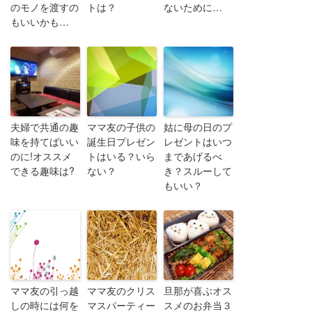
のモノを渡すの
トは？
ないために…
もいいかも…
夫婦で共通の趣
ママ友の子供の
姑に母の日のプ
味を持てばいい
誕生日プレゼン
レゼントはいつ
のに!オススメ
トはいる？いら
まであげるべ
できる趣味は?
ない？
き？スルーして
もいい？
ママ友の引っ越
ママ友のクリス
旦那が喜ぶオス
しの時には何を
マスパーティー
スメのお弁当３