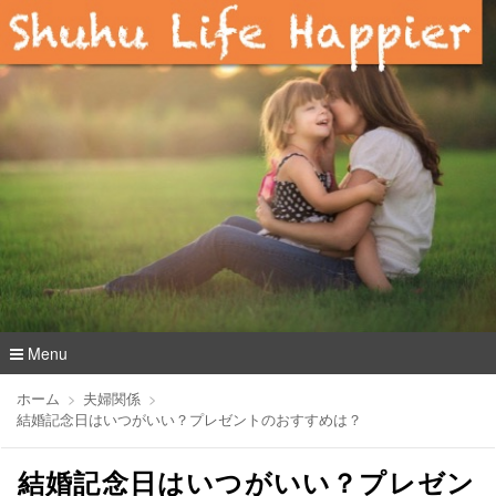
Menu
コ
ホーム
夫婦関係
ン
結婚記念日はいつがいい？プレゼントのおすすめは？
テ
ン
結婚記念日はいつがいい？プレゼン
ツ