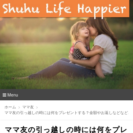
Menu
コ
ホーム
ママ友
ン
ママ友の引っ越しの時には何をプレゼントする？金額やお返しなどなど…
テ
ン
ママ友の引っ越しの時には何をプレ
ツ