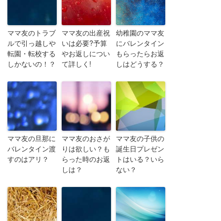
ママ友のトラブ
ママ友の出産祝
幼稚園のママ友
ルで引っ越しや
いは必要?予算
にバレンタイン
転園・転校する
やお返しについ
もらったらお返
しかないの！？
て詳しく!
しはどうする？
ママ友の旦那に
ママ友のおさが
ママ友の子供の
バレンタイン渡
りは欲しい？も
誕生日プレゼン
すのはアリ？
らった時のお返
トはいる？いら
しは？
ない？