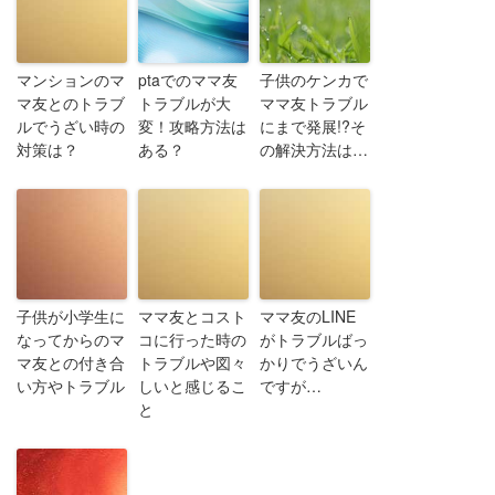
マンションのマ
ptaでのママ友
子供のケンカで
マ友とのトラブ
トラブルが大
ママ友トラブル
ルでうざい時の
変！攻略方法は
にまで発展!?そ
対策は？
ある？
の解決方法は…
子供が小学生に
ママ友とコスト
ママ友のLINE
なってからのマ
コに行った時の
がトラブルばっ
マ友との付き合
トラブルや図々
かりでうざいん
い方やトラブル
しいと感じるこ
ですが…
と