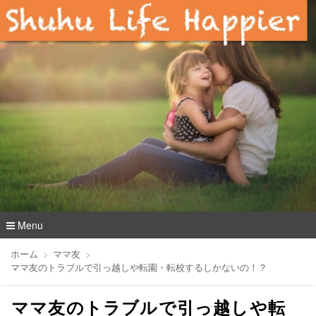
Menu
コ
ホーム
ママ友
ン
ママ友のトラブルで引っ越しや転園・転校するしかないの！？
テ
ン
ママ友のトラブルで引っ越しや転
ツ