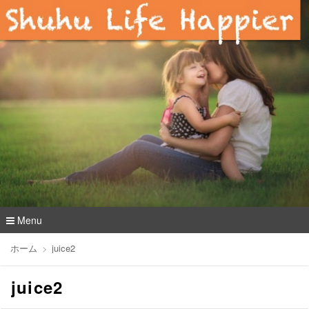
Menu
コ
ホーム
juice2
ン
テ
juice2
ン
ツ