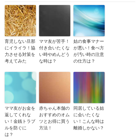
育児しない旦那
ママ友が苦手！
姑の食事マナー
にイライラ！協
付き合いたくな
が悪い！食べ方
力させる対策を
い時やめんどう
が汚い時の注意
考えてみた
な時は？
の仕方は？
ママ友がお金を
赤ちゃん本舗の
同居している姑
返してくれな
おすすめのオム
に会いたくな
い！金銭トラブ
ツとお得に買う
い！こんな時は
ルを防ぐに
方法！
離婚しかない？
は？