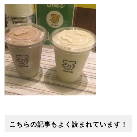
へ
移
動
こちらの記事もよく読まれています！