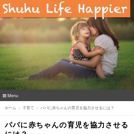
Menu
コ
ホーム
子育て
パパに赤ちゃんの育児を協力させるには？
ン
テ
パパに赤ちゃんの育児を協力させる
ン
ツ
には？