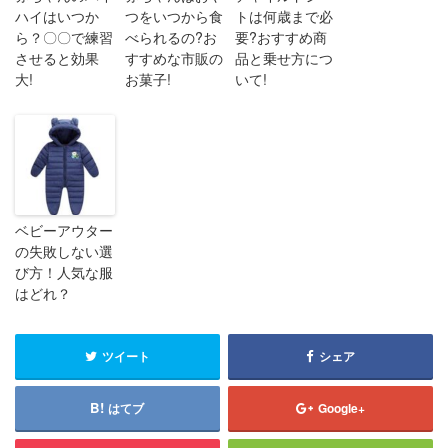
ハイはいつか
つをいつから食
トは何歳まで必
ら？〇〇で練習
べられるの?お
要?おすすめ商
させると効果
すすめな市販の
品と乗せ方につ
大!
お菓子!
いて!
ベビーアウター
の失敗しない選
び方！人気な服
はどれ？
ツイート
シェア
はてブ
Google+