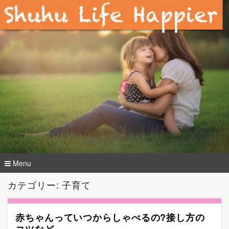
Menu
コ
カテゴリー: 子育て
ン
テ
ン
赤ちゃんっていつからしゃべるの?接し方の
ツ