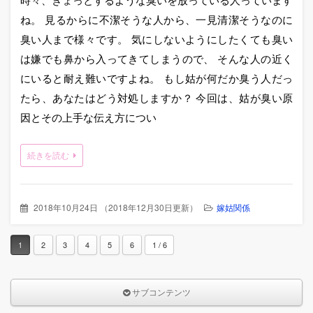
ね。 見るからに不潔そうな人から、一見清潔そうなのに
臭い人まで様々です。 気にしないようにしたくても臭い
は嫌でも鼻から入ってきてしまうので、 そんな人の近く
にいると耐え難いですよね。 もし姑が何だか臭う人だっ
たら、あなたはどう対処しますか？ 今回は、姑が臭い原
因とその上手な伝え方につい
続きを読む
2018年10月24日
（
2018年12月30日更新
）
嫁姑関係
1
2
3
4
5
6
1 / 6
サブコンテンツ