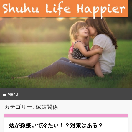
Menu
コ
カテゴリー: 嫁姑関係
ン
テ
ン
姑が孫嫌いで冷たい！？対策はある？
ツ