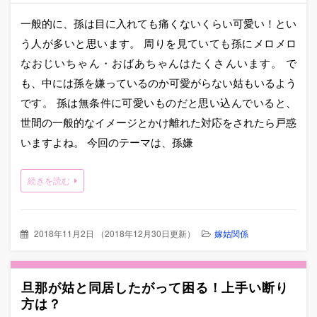
へ
移
一般的に、孫は目に入れても痛くないくらい可愛い！とい
動
う人が多いと思います。 周りを見ていても孫にメロメロ
なおじいちゃん・おばあちゃんはたくさんいます。 で
も、中には孫を嫌っているのか可愛がらない姑もいるよう
です。 孫は無条件に可愛いものだと思い込んでいると、
世間の一般的なイメージとかけ離れた対応をされたら戸惑
いますよね。 今回のテーマは、孫嫌
続きを読む
2018年11月2日
（
2018年12月30日更新
）
嫁姑関係
旦那が姑と同居したがって困る！上手い断り
方は？