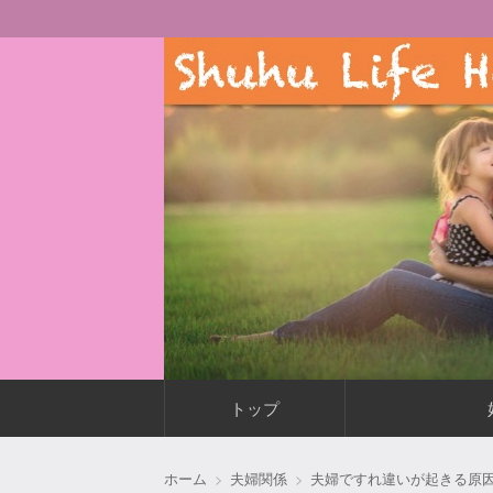
主婦が毎日もっと快適に楽しく暮らす術
Shuhu Life Happier
コ
トップ
ン
テ
ン
ホーム
夫婦関係
夫婦ですれ違いが起きる原因
ツ