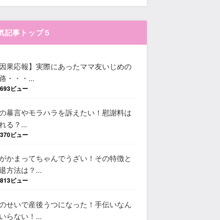
気記事トップ５
因果応報】実際にあったママ友いじめの
路・・・...
,693ビュー
の暴言やモラハラを訴えたい！慰謝料は
れる？...
,370ビュー
がかまってちゃんでうざい！その特徴と
退方法は？...
,813ビュー
のせいで産後うつになった！手伝いなん
いらない！...