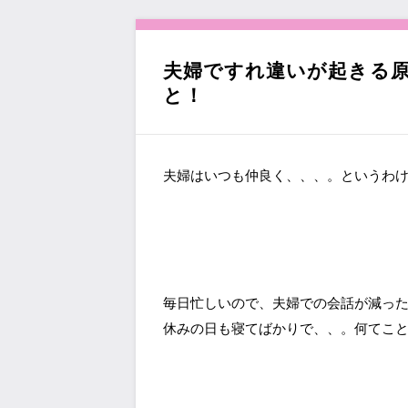
へ
移
動
夫婦ですれ違いが起きる原
と！
夫婦はいつも仲良く、、、。というわ
毎日忙しいので、夫婦での会話が減っ
休みの日も寝てばかりで、、。何てこ