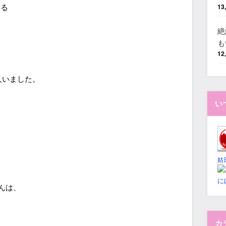
いる
13
絶
も
12
人いました。
い
姑
に
んは、
カ