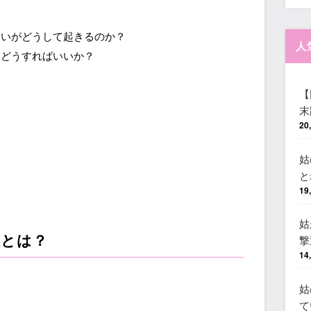
違いがどうして起きるのか？
人
はどうすればいいか？
【
末
20
姑
と
19
姑
態とは？
撃
14
姑
て