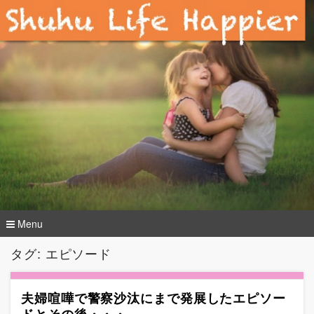
Menu
コ
タグ: エピソード
ン
テ
ン
夫婦喧嘩で警察沙汰にまで発展したエピソー
ツ