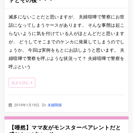
ドとその後・・・
へ
移
動
滅多にないことだと思いますが、 夫婦喧嘩で警察にお世
話になってしまうケースがあります。 そんな事態は起こ
らないように気を付けている人がほとんどだと思います
が、 どうしてそこまでのケンカに発展してしまうのでし
ょうか。 今回は実例をもとにお話しようと思います。 夫
婦喧嘩で警察を呼ぶような状況って？ 夫婦喧嘩で警察を
呼ぶという
続きを読む
2019年1月19日
夫婦関係
【唖然】ママ友がモンスターペアレントだと