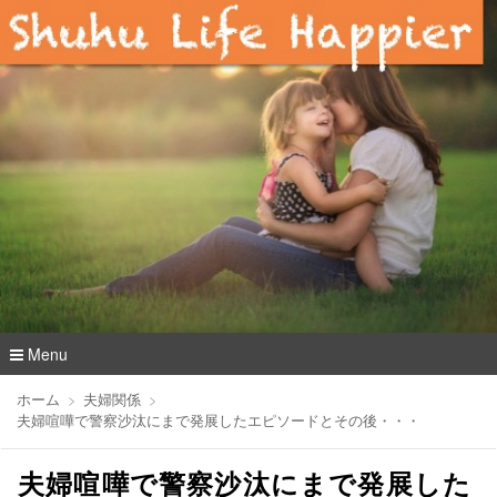
Menu
コ
ホーム
夫婦関係
ン
夫婦喧嘩で警察沙汰にまで発展したエピソードとその後・・・
テ
ン
夫婦喧嘩で警察沙汰にまで発展した
ツ