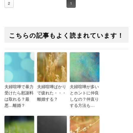
2
1
こちらの記事もよく読まれています！
夫婦喧嘩で暴力
夫婦喧嘩ばかり
夫婦喧嘩が多い
受けたら慰謝料
で疲れた・・・
とホントに仲良
は取れる？最
離婚する？
しなの？仲直り
悪…離婚？
する方法も…