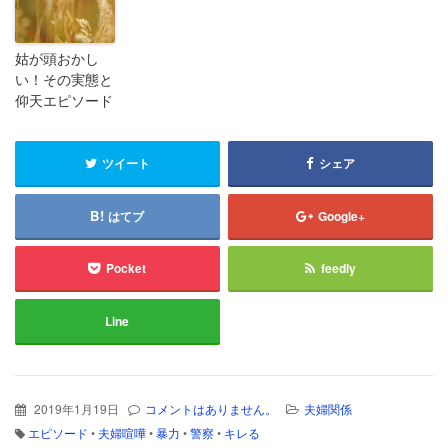
姑が頭おかし
い！その実態と
仰天エピソード
ツイート
シェア
はてブ
Google+
Pocket
feedly
Line
2019年1月19日
コメントはありません。
夫婦関係
エピソード
•
夫婦喧嘩
•
暴力
•
警察
•
キレる