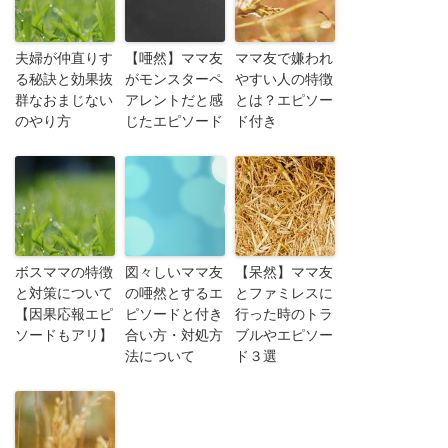
夫婦が仲直りす
【唖然】ママ友
ママ友で嫌われ
る秘訣と効果抜
がモンスターペ
やすい人の特徴
群なおまじない
アレントだと感
とは？エピソー
のやり方
じたエピソード
ド付き
ボスママの特徴
図々しいママ友
【呆然】ママ友
と対策について
の唖然とするエ
とファミレスに
【因果応報エピ
ピソードと付き
行った時のトラ
ソードもアリ】
合い方・対処方
ブルやエピソー
法について
ド３選