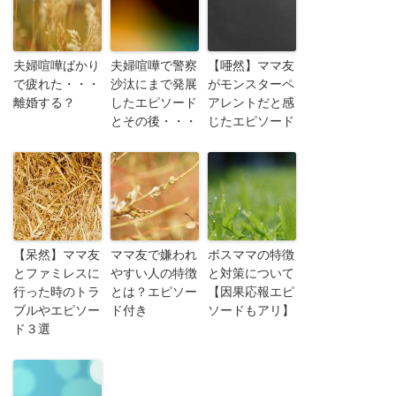
夫婦喧嘩ばかり
夫婦喧嘩で警察
【唖然】ママ友
で疲れた・・・
沙汰にまで発展
がモンスターペ
離婚する？
したエピソード
アレントだと感
とその後・・・
じたエピソード
【呆然】ママ友
ママ友で嫌われ
ボスママの特徴
とファミレスに
やすい人の特徴
と対策について
行った時のトラ
とは？エピソー
【因果応報エピ
ブルやエピソー
ド付き
ソードもアリ】
ド３選