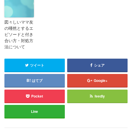
図々しいママ友
の唖然とするエ
ピソードと付き
合い方・対処方
法について
ツイート
シェア
はてブ
Google+
Pocket
feedly
Line