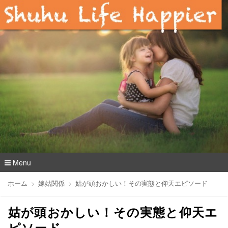
Menu
コ
ホーム
嫁姑関係
姑が頭おかしい！その実態と仰天エピソード
ン
テ
姑が頭おかしい！その実態と仰天エ
ン
ツ
ピソード