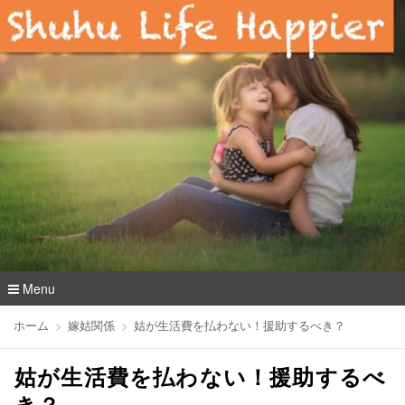
Menu
コ
ホーム
嫁姑関係
姑が生活費を払わない！援助するべき？
ン
テ
姑が生活費を払わない！援助するべ
ン
ツ
き？