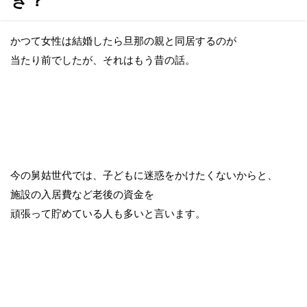
へ
移
動
かつて女性は結婚したら旦那の親と同居するのが
当たり前でしたが、それはもう昔の話。
今の舅姑世代では、子どもに迷惑をかけたくないからと、
施設の入居費など老後の資金を
頑張って貯めている人も多いと言います。