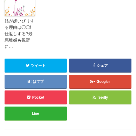
姑が嫁いびりす
る理由は◯◯!
仕返しする?最
悪離婚も視野
に…
ツイート
シェア
はてブ
Google+
Pocket
feedly
Line