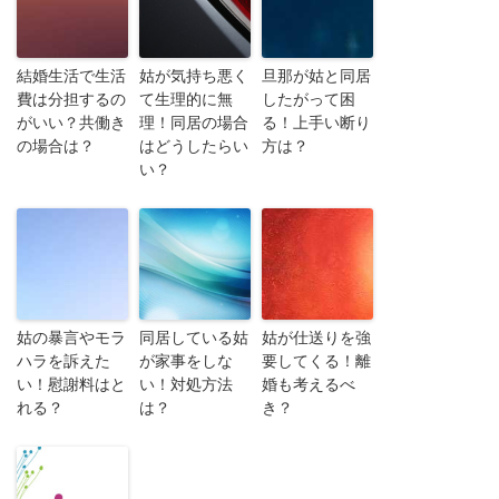
結婚生活で生活
姑が気持ち悪く
旦那が姑と同居
費は分担するの
て生理的に無
したがって困
がいい？共働き
理！同居の場合
る！上手い断り
の場合は？
はどうしたらい
方は？
い？
姑の暴言やモラ
同居している姑
姑が仕送りを強
ハラを訴えた
が家事をしな
要してくる！離
い！慰謝料はと
い！対処方法
婚も考えるべ
れる？
は？
き？