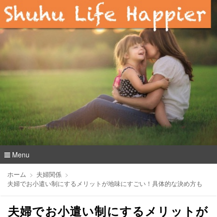
Menu
コ
ホーム
夫婦関係
ン
夫婦でお小遣い制にするメリットが地味にすごい！具体的な決め方も
テ
ン
夫婦でお小遣い制にするメリットが
ツ