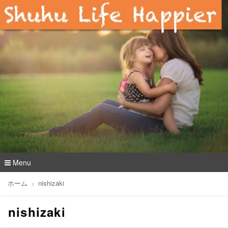
Menu
コ
ホーム
nishizaki
ン
テ
nishizaki
ン
ツ