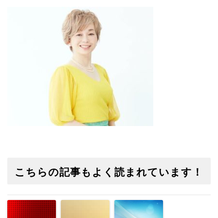
へ
移
動
こちらの記事もよく読まれています！