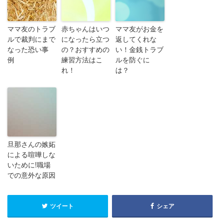
ママ友のトラブ
赤ちゃんはいつ
ママ友がお金を
ルで裁判にまで
になったら立つ
返してくれな
なった恐い事
の？おすすめの
い！金銭トラブ
例
練習方法はこ
ルを防ぐに
れ！
は？
旦那さんの嫉妬
による喧嘩しな
いために!職場
での意外な原因
ツイート
シェア