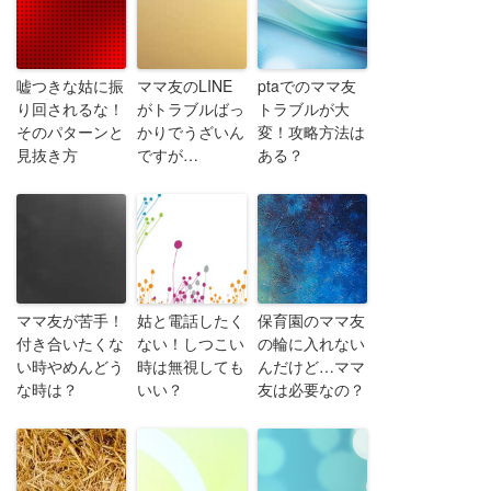
嘘つきな姑に振
ママ友のLINE
ptaでのママ友
り回されるな！
がトラブルばっ
トラブルが大
そのパターンと
かりでうざいん
変！攻略方法は
見抜き方
ですが…
ある？
ママ友が苦手！
姑と電話したく
保育園のママ友
付き合いたくな
ない！しつこい
の輪に入れない
い時やめんどう
時は無視しても
んだけど…ママ
な時は？
いい？
友は必要なの？