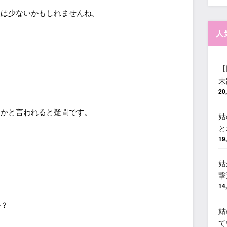
人は少ないかもしれませんね。
人
【
末
20
るかと言われると疑問です。
姑
と
19
姑
撃
14
か？
姑
て