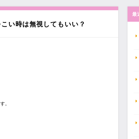
最
つこい時は無視してもいい？
ます。