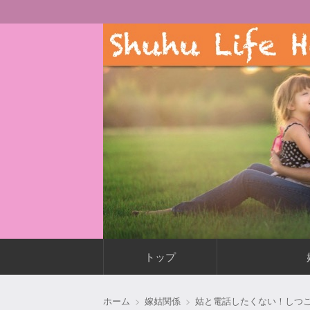
主婦が毎日もっと快適に楽しく暮らす術
Shuhu Life Happier
コ
トップ
ン
テ
ン
ホーム
嫁姑関係
姑と電話したくない！しつ
ツ