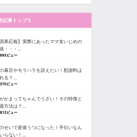
気記事トップ５
因果応報】実際にあったママ友いじめの
路・・・...
,693ビュー
の暴言やモラハラを訴えたい！慰謝料は
れる？...
,370ビュー
がかまってちゃんでうざい！その特徴と
退方法は？...
,812ビュー
のせいで産後うつになった！手伝いなん
いらない！...