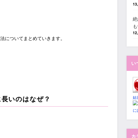
13
絶
も
12
処法についてまとめていきます。
い
に長いのはなぜ？
姑
に
。
カ