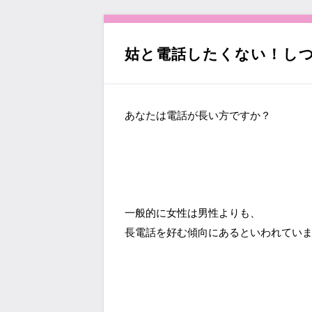
へ
移
動
姑と電話したくない！し
あなたは電話が長い方ですか？
一般的に女性は男性よりも、
長電話を好む傾向にあるといわれてい