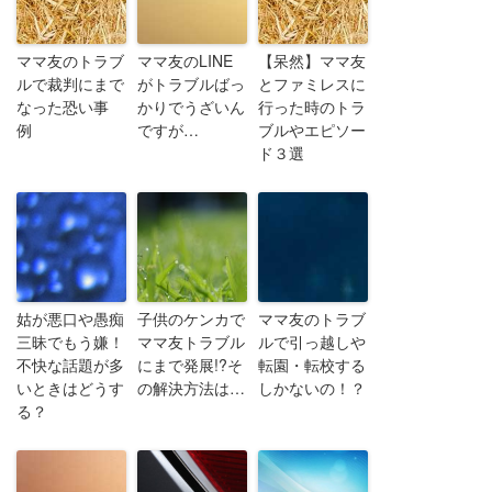
ママ友のトラブ
ママ友のLINE
【呆然】ママ友
ルで裁判にまで
がトラブルばっ
とファミレスに
なった恐い事
かりでうざいん
行った時のトラ
例
ですが…
ブルやエピソー
ド３選
姑が悪口や愚痴
子供のケンカで
ママ友のトラブ
三昧でもう嫌！
ママ友トラブル
ルで引っ越しや
不快な話題が多
にまで発展!?そ
転園・転校する
いときはどうす
の解決方法は…
しかないの！？
る？