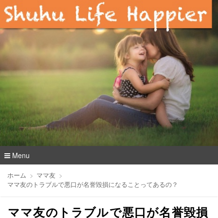
Menu
コ
ホーム
ママ友
ン
ママ友のトラブルで悪口が名誉毀損になることってあるの？
テ
ン
ママ友のトラブルで悪口が名誉毀損
ツ