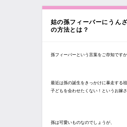
へ
移
動
姑の孫フィーバーにうん
の方法とは？
孫フィーバーという言葉をご存知です
最近は孫の誕生をきっかけに暴走する
子どもを会わせたくない！というお嫁
孫は可愛いものなのでしょうが、