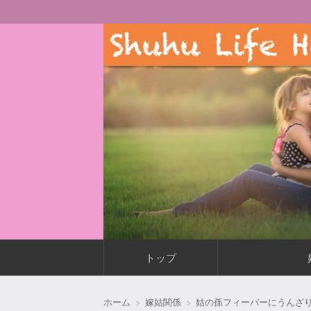
主婦が毎日もっと快適に楽しく暮らす術
Shuhu Life Happier
コ
トップ
ン
テ
ン
ホーム
嫁姑関係
姑の孫フィーバーにうんざ
ツ