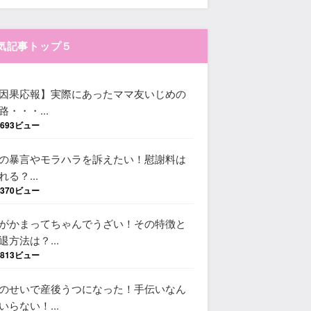
気記事トップ５
因果応報】実際にあったママ友いじめの
路・・・...
,693ビュー
の暴言やモラハラを訴えたい！慰謝料は
れる？...
,370ビュー
がかまってちゃんでうざい！その特徴と
退方法は？...
,813ビュー
のせいで産後うつになった！手伝いなん
いらない！...