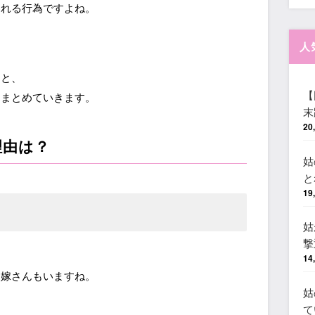
われる行為ですよね。
人
由と、
【
てまとめていきます。
末
20
理由は？
姑
と
19
姑
撃
14
お嫁さんもいますね。
姑
て