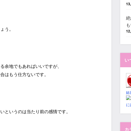
13
絶
、
も
しょう。
12
い
寄る余地でもあればいいですが、
場合はもう仕方ないです。
姑
に
ないというのは当たり前の感情です。
カ