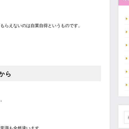
てもらえないのは自業自得というものです。
から
す。
の常識も全然違います。