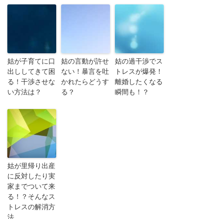
姑が子育てに口
姑の言動が許せ
姑の過干渉でス
出ししてきて困
ない！暴言を吐
トレスが爆発！
る！干渉させな
かれたらどうす
離婚したくなる
い方法は？
る？
瞬間も！？
姑が里帰り出産
に反対したり実
家までついて来
る！？そんなス
トレスの解消方
法