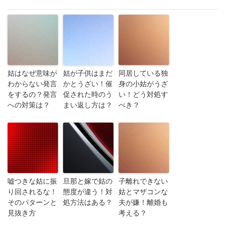
姑はなぜ意味が
姑が子供はまだ
同居している独
わからない発言
かとうざい！催
身の小姑がうざ
をするの？発言
促された時のう
い！どう対処す
への対策は？
まい返し方は？
べき？
嘘つきな姑に振
旦那と嫁で姑の
子離れできない
り回されるな！
態度が違う！対
姑とマザコンな
そのパターンと
処方法はある？
夫が嫌！離婚も
見抜き方
考える？