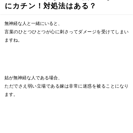
へ
にカチン！対処法はある？
移
動
無神経な人と一緒にいると、
言葉のひとつひとつが心に刺さってダメージを受けてしまい
ますね。
姑が無神経な人である場合、
ただでさえ弱い立場である嫁は非常に迷惑を被ることになり
ます。