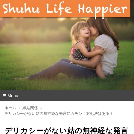
Menu
コ
ホーム
嫁姑関係
ン
デリカシーがない姑の無神経な発言にカチン！対処法はある？
テ
ン
デリカシーがない姑の無神経な発言
ツ